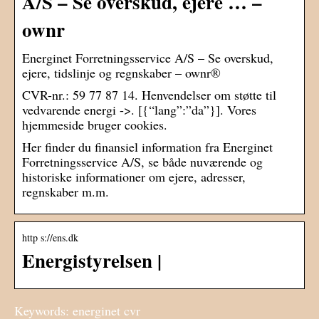
A/S – Se overskud, ejere … –
ownr
Energinet Forretningsservice A/S – Se overskud,
ejere, tidslinje og regnskaber – ownr®
CVR-nr.: 59 77 87 14. Henvendelser om støtte til
vedvarende energi ->. [{“lang”:”da”}]. Vores
hjemmeside bruger cookies.
Her finder du finansiel information fra Energinet
Forretningsservice A/S, se både nuværende og
historiske informationer om ejere, adresser,
regnskaber m.m.
http s://ens.dk
Energistyrelsen |
Keywords: energinet cvr