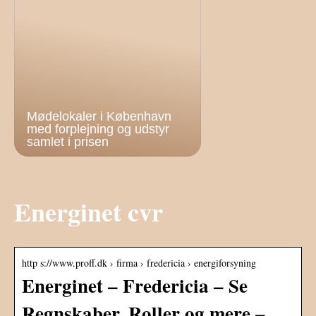
Mødelokaler i København
med forplejning og udstyr
samlet i prisen
Energinet cvr
http s://www.proff.dk › firma › fredericia › energiforsyning
Energinet – Fredericia – Se
Regnskaber, Roller og mere –