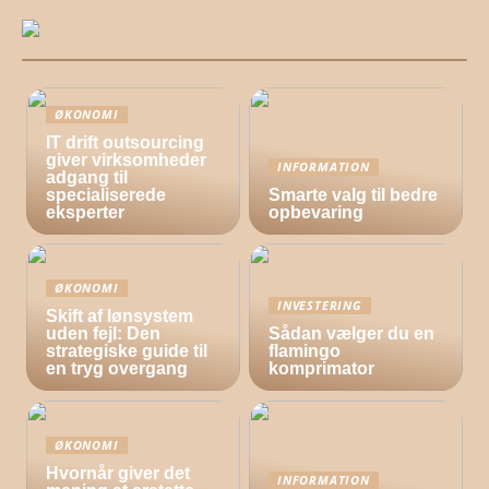
ØKONOMI
IT drift outsourcing
giver virksomheder
INFORMATION
adgang til
specialiserede
Smarte valg til bedre
eksperter
opbevaring
ØKONOMI
INVESTERING
Skift af lønsystem
uden fejl: Den
Sådan vælger du en
strategiske guide til
flamingo
en tryg overgang
komprimator
ØKONOMI
Hvornår giver det
INFORMATION