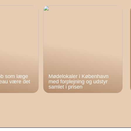
job som læge
Mødelokaler i København
reau være det
med forplejning og udstyr
samlet i prisen