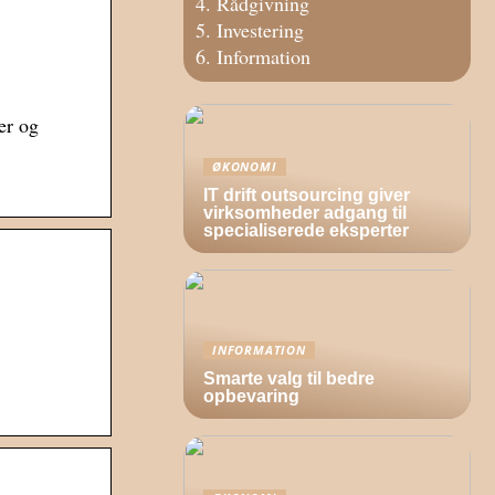
Rådgivning
Investering
Information
er og
ØKONOMI
IT drift outsourcing giver
virksomheder adgang til
specialiserede eksperter
INFORMATION
Smarte valg til bedre
opbevaring