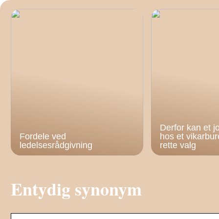
Derfor kan et 
Fordele ved
hos et vikarbu
ledelsesrådgivning
rette valg
Entydig synonym