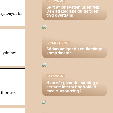
ØKONOMI
Skift af lønsystem uden fejl:
Den strategiske guide til en
 synonym til
tryg overgang
INVESTERING
Sådan vælger du en flamingo
betydning;
komprimator
ØKONOMI
Hvornår giver det mening at
erstatte internt bogholderi
med outsourcing?
il ordets