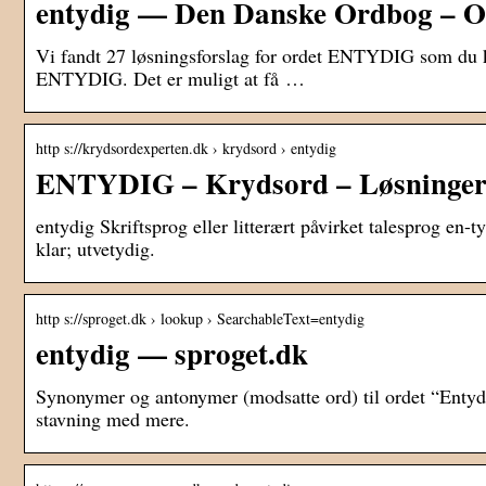
entydig — Den Danske Ordbog – O
Vi fandt 27 løsningsforslag for ordet ENTYDIG som du ka
ENTYDIG. Det er muligt at få …
http s://krydsordexperten.dk › krydsord › entydig
ENTYDIG – Krydsord – Løsninger
entydig Skriftsprog eller litterært påvirket talesprog en-t
klar; utvetydig.
http s://sproget.dk › lookup › SearchableText=entydig
entydig — sproget.dk
Synonymer og antonymer (modsatte ord) til ordet “Entydig
stavning med mere.