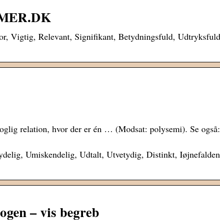
NYMER.DK
r, Vigtig, Relevant, Signifikant, Betydningsfuld, Udtryksful
glig relation, hvor der er én … (Modsat: polysemi). Se også:
delig, Umiskendelig, Udtalt, Utvetydig, Distinkt, Iøjnefalden
ogen – vis begreb