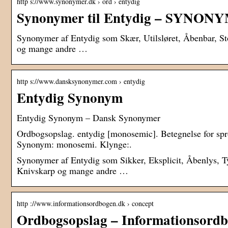
http s://www.synonymer.dk › ord › entydig
Synonymer til Entydig – SYNO
Synonymer af Entydig som Skær, Utilsløret, Åbenbar, Sto
og mange andre …
http s://www.dansksynonymer.com › entydig
Entydig Synonym
Entydig Synonym – Dansk Synonymer
Ordbogsopslag. entydig [monosemic]. Betegnelse for spro
Synonym: monosemi. Klynge:.
Synonymer af Entydig som Sikker, Eksplicit, Åbenlys, Ty
Knivskarp og mange andre …
http ://www.informationsordbogen.dk › concept
Ordbogsopslag – Informationsordb