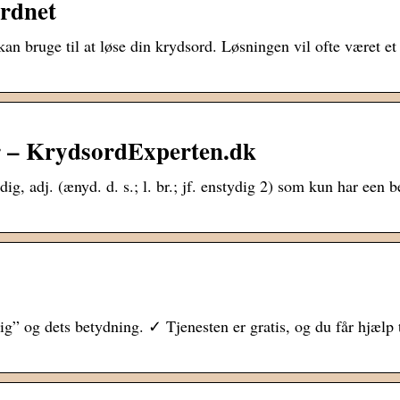
rdnet
n bruge til at løse din krydsord. Løsningen vil ofte været et
 – KrydsordExperten.dk
ydig, adj. (ænyd. d. s.; l. br.; jf. enstydig 2) som kun har een 
” og dets betydning. ✓ Tjenesten er gratis, og du får hjælp t