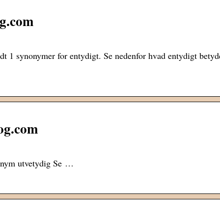
og.com
t 1 synonymer for entydigt. Se nedenfor hvad entydigt betyd
og.com
nonym utvetydig Se …