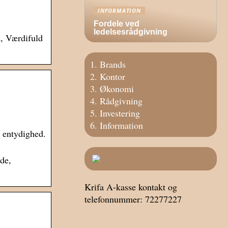
INFORMATION
Fordele ved
ledelsesrådgivning
d, Værdifuld
Brands
Kontor
Økonomi
Rådgivning
Investering
Information
 entydighed.
de,
Krifa A-kasse kontakt og
telefonnummer: 72277227