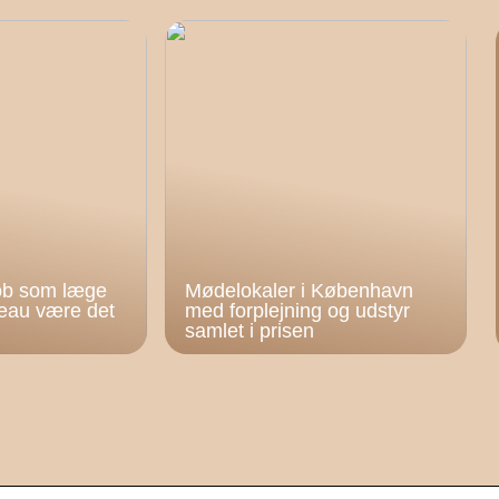
job som læge
Mødelokaler i København
reau være det
med forplejning og udstyr
samlet i prisen