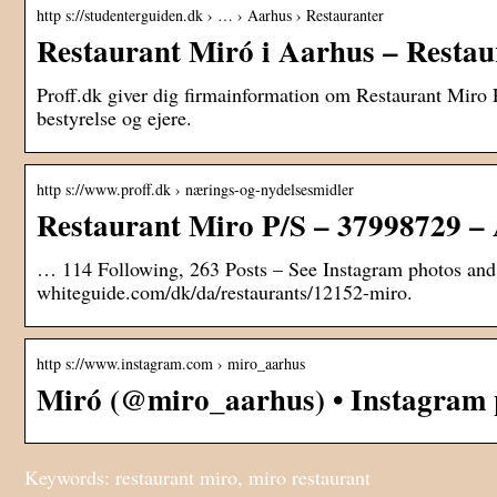
http s://studenterguiden.dk › … › Aarhus › Restauranter
Restaurant Miró i Aarhus – Restau
Proff.dk giver dig firmainformation om Restaurant Miro P
bestyrelse og ejere.
http s://www.proff.dk › nærings-og-nydelsesmidler
Restaurant Miro P/S – 37998729 – 
… 114 Following, 263 Posts – See Instagram photos an
whiteguide.com/dk/da/restaurants/12152-miro.
http s://www.instagram.com › miro_aarhus
Miró (@miro_aarhus) • Instagram 
Keywords: restaurant miro, miro restaurant