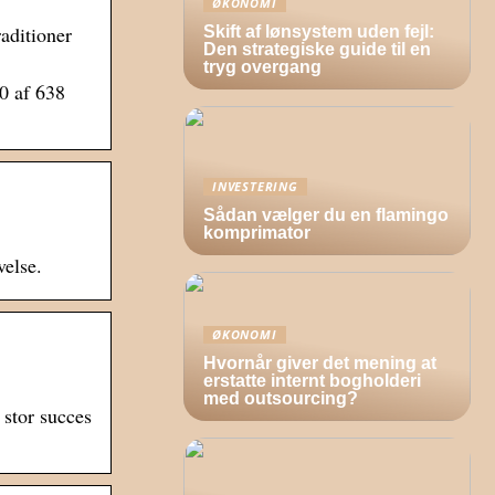
ØKONOMI
aditioner
Skift af lønsystem uden fejl:
Den strategiske guide til en
tryg overgang
0 af 638
INVESTERING
Sådan vælger du en flamingo
komprimator
velse.
ØKONOMI
Hvornår giver det mening at
erstatte internt bogholderi
med outsourcing?
 stor succes