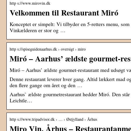
http s://www.mirovin.dk
Velkommen til Restaurant Miró
Konceptet er simpelt: Vi tilbyder en 5-retters menu, som
Vinkælderen er stor og …
http s://spiseguidenaarhus.dk › oversigt › miro
Miró – Aarhus’ ældste gourmet-re
Miró – Aarhus’ ældste gourmet-restaurant med udsøgt v
Denne restaurant leverer hver gang. Altid lækkert mad og
den flere gange om året og den …
Aarhus` ældste gourmetrestaurant hedder Miró. Den står n
Leichtle…
http s://www.tripadvisor.dk › … › Østjylland › Århus
Miro Vin, Århus – Restaurantanmel