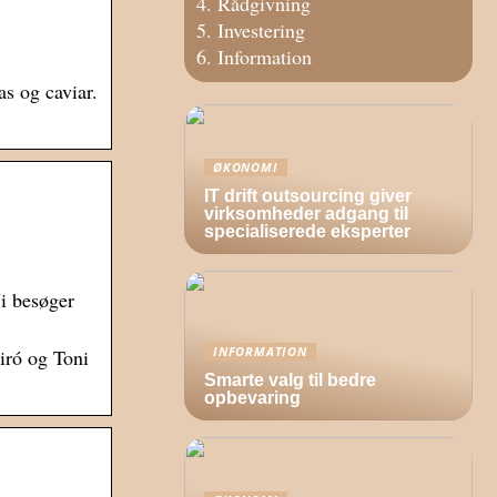
Rådgivning
Investering
Information
s og caviar.
ØKONOMI
IT drift outsourcing giver
virksomheder adgang til
specialiserede eksperter
Vi besøger
INFORMATION
iró og Toni
Smarte valg til bedre
opbevaring