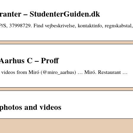
ranter – StudenterGuiden.dk
/S, 37998729. Find vejbeskrivelse, kontaktinfo, regnskabstal,
Aarhus C – Proff
d videos from Miró (@miro_aarhus) … Miró. Restaurant …
photos and videos