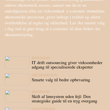
enhver økonomisk succes, uanset om du er en
enkeltperson eller en virksomhed. e-conomic strømliner
økonomiske processer, giver indsigt i realtid og sikrer
overholdelse af regler og sikkerhed. Lav det smarte valg
i dag ved at gøre brug af e-conomic til dine behov for
økonomistyring.
ØKONOMI
04/07/2026
IT drift outsourcing giver virksomheder
adgang til specialiserede eksperter
INFORMATION
07/05/2026
Smarte valg til bedre opbevaring
ØKONOMI
29/04/2026
Skift af lønsystem uden fejl: Den
strategiske guide til en tryg overgang
INVESTERING
23/04/2026