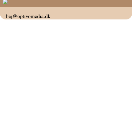
hej@optivomedia.dk