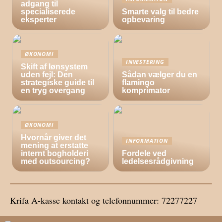
adgang til
specialiserede
Smarte valg til bedre
eksperter
opbevaring
ØKONOMI
INVESTERING
Skift af lønsystem
uden fejl: Den
Sådan vælger du en
strategiske guide til
flamingo
en tryg overgang
komprimator
ØKONOMI
Hvornår giver det
INFORMATION
mening at erstatte
internt bogholderi
Fordele ved
med outsourcing?
ledelsesrådgivning
Krifa A-kasse kontakt og telefonnummer: 72277227