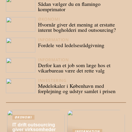
Sådan vælger du en flamingo
komprimator
ØKONOMI
21/04/2026
Hvornår giver det mening at erstatte
internt bogholderi med outsourcing?
INFORMATION
16/04/2026
Fordele ved ledelsesrådgivning
INFORMATION
23/03/2026
Derfor kan et job som læge hos et
vikarbureau være det rette valg
INVESTERING
20/03/2026
Mødelokaler i København med
forplejning og udstyr samlet i prisen
ØKONOMI
IT drift outsourcing
giver virksomheder
INFORMATION