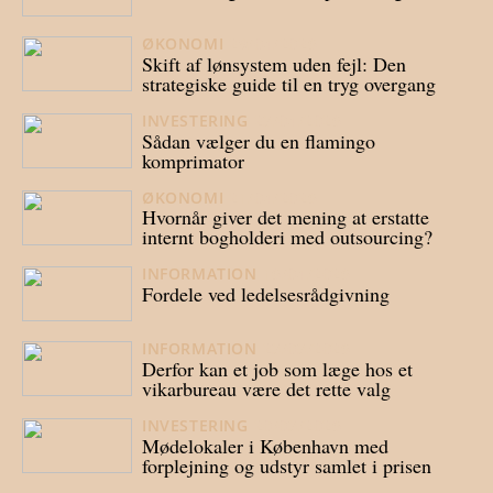
ØKONOMI
29/04/2026
Skift af lønsystem uden fejl: Den
strategiske guide til en tryg overgang
INVESTERING
23/04/2026
Sådan vælger du en flamingo
komprimator
ØKONOMI
21/04/2026
Hvornår giver det mening at erstatte
internt bogholderi med outsourcing?
INFORMATION
16/04/2026
Fordele ved ledelsesrådgivning
INFORMATION
23/03/2026
Derfor kan et job som læge hos et
vikarbureau være det rette valg
INVESTERING
20/03/2026
Mødelokaler i København med
forplejning og udstyr samlet i prisen