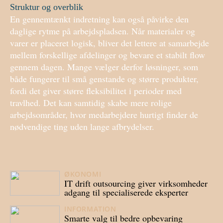
Struktur og overblik
En gennemtænkt indretning kan også påvirke den
daglige rytme på arbejdspladsen. Når materialer og
varer er placeret logisk, bliver det lettere at samarbejde
mellem forskellige afdelinger og bevare et stabilt flow
gennem dagen. Mange vælger derfor løsninger, som
både fungerer til små genstande og større produkter,
fordi det giver større fleksibilitet i perioder med
travlhed. Det kan samtidig skabe mere rolige
arbejdsområder, hvor medarbejdere hurtigt finder de
nødvendige ting uden lange afbrydelser.
ØKONOMI
04/07/2026
IT drift outsourcing giver virksomheder
adgang til specialiserede eksperter
INFORMATION
07/05/2026
Smarte valg til bedre opbevaring