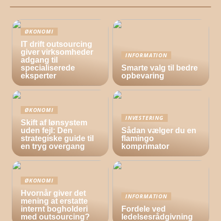
ØKONOMI
IT drift outsourcing
giver virksomheder
INFORMATION
adgang til
specialiserede
Smarte valg til bedre
eksperter
opbevaring
ØKONOMI
INVESTERING
Skift af lønsystem
uden fejl: Den
Sådan vælger du en
strategiske guide til
flamingo
en tryg overgang
komprimator
ØKONOMI
Hvornår giver det
INFORMATION
mening at erstatte
internt bogholderi
Fordele ved
med outsourcing?
ledelsesrådgivning