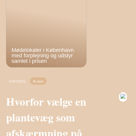
Mødelokaler i København
med forplejning og udstyr
samlet i prisen
03/07/2024
Kontor
Hvorfor vælge en
plantevæg som
afskærmning på