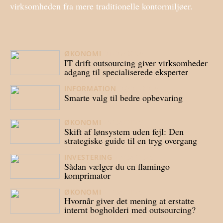
virksomheden fra mere traditionelle kontormiljøer.
ØKONOMI
04/07/2026
IT drift outsourcing giver virksomheder
adgang til specialiserede eksperter
INFORMATION
07/05/2026
Smarte valg til bedre opbevaring
ØKONOMI
29/04/2026
Skift af lønsystem uden fejl: Den
strategiske guide til en tryg overgang
INVESTERING
23/04/2026
Sådan vælger du en flamingo
komprimator
ØKONOMI
21/04/2026
Hvornår giver det mening at erstatte
internt bogholderi med outsourcing?