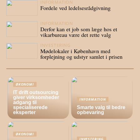
INFORMATION
16/04/2026
Fordele ved ledelsesrådgivning
INFORMATION
23/03/2026
Derfor kan et job som læge hos et
vikarbureau være det rette valg
INVESTERING
20/03/2026
Mødelokaler i København med
forplejning og udstyr samlet i prisen
ØKONOMI
IT drift outsourcing
giver virksomheder
INFORMATION
adgang til
specialiserede
Smarte valg til bedre
eksperter
opbevaring
ØKONOMI
INVESTERING