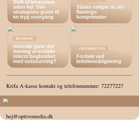
Skift af lønsystem
uden fejl: Den
Sådan vælger du en
strategiske guide til
flamingo
en tryg overgang
komprimator
ØKONOMI
Hvornår giver det
INFORMATION
mening at erstatte
internt bogholderi
Fordele ved
med outsourcing?
ledelsesrådgivning
Krifa A-kasse kontakt og telefonnummer: 72277227
hej@optivomedia.dk