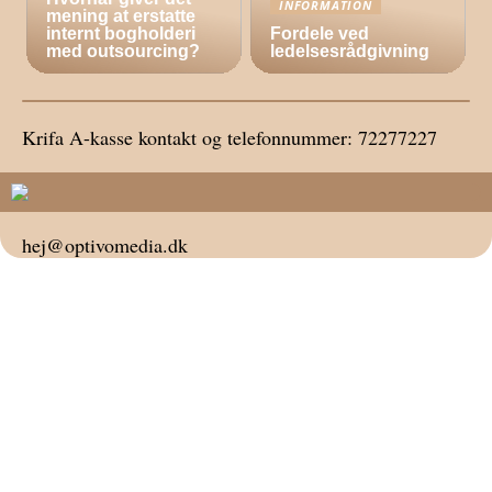
INFORMATION
mening at erstatte
internt bogholderi
Fordele ved
med outsourcing?
ledelsesrådgivning
Krifa A-kasse kontakt og telefonnummer: 72277227
hej@optivomedia.dk