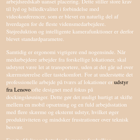
arbejdsredskab uanset placering. Dette stiller store krav
til lyd og billedkvalitet i forbindelse med
videokonferencer, som er blevet en naturlig del af
hverdagen for de fleste vidensmedarbejdere.
Støjreduktion og intelligente kamerafunktioner er derfor
blevet standardparametre.
Samtidig er ergonomi vigtigere end nogensinde. Når
medarbejdere arbejder fra forskellige lokationer, skal
udstyret være let at transportere, uden at det går ud over
skærmstørrelse eller tastekomfort. For at understøtte det
professionelle arbejde på tværs af lokationer er
udstyr
fra Lenovo
ofte designet med fokus på
dockingsløsninger. Dette gør det muligt hurtigt at skifte
mellem en mobil opsætning og en fuld arbejdsstation
med flere skærme og eksternt udstyr, hvilket øger
produktiviteten og mindsker frustrationer over teknisk
besvær.
For it afdelingen betyder de mange forskellige