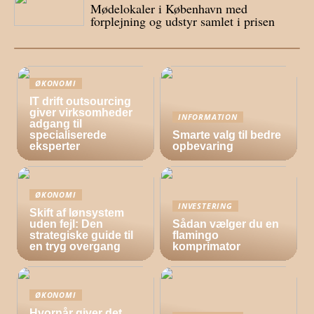
Mødelokaler i København med
forplejning og udstyr samlet i prisen
ØKONOMI
IT drift outsourcing
giver virksomheder
INFORMATION
adgang til
specialiserede
Smarte valg til bedre
eksperter
opbevaring
ØKONOMI
INVESTERING
Skift af lønsystem
uden fejl: Den
Sådan vælger du en
strategiske guide til
flamingo
en tryg overgang
komprimator
ØKONOMI
Hvornår giver det