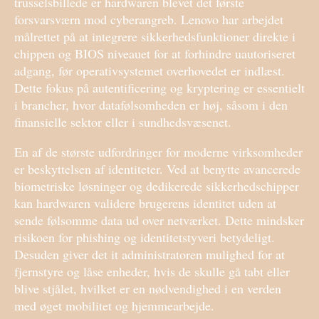
trusselsbillede er hardwaren blevet det første
forsvarsværn mod cyberangreb. Lenovo har arbejdet
målrettet på at integrere sikkerhedsfunktioner direkte i
chippen og BIOS niveauet for at forhindre uautoriseret
adgang, før operativsystemet overhovedet er indlæst.
Dette fokus på autentificering og kryptering er essentielt
i brancher, hvor datafølsomheden er høj, såsom i den
finansielle sektor eller i sundhedsvæsenet.
En af de største udfordringer for moderne virksomheder
er beskyttelsen af identiteter. Ved at benytte avancerede
biometriske løsninger og dedikerede sikkerhedschipper
kan hardwaren validere brugerens identitet uden at
sende følsomme data ud over netværket. Dette mindsker
risikoen for phishing og identitetstyveri betydeligt.
Desuden giver det it administratoren mulighed for at
fjernstyre og låse enheder, hvis de skulle gå tabt eller
blive stjålet, hvilket er en nødvendighed i en verden
med øget mobilitet og hjemmearbejde.