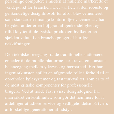
personlige computere i midten af nullerne markerede et
vendepunkt for branchen. Det var her, at den robuste og
genkendelige designfilosofi for alvor blev cementeret
som standarden i mange kontormiljøer. Denne arv har
betydet, at der er en høj grad af genkendelighed og
tillid knyttet til de fysiske produkter, hvilket er en
sjælden valuta i en branche præget af hurtige
udskiftninger.
Den tekniske overgang fra de traditionelle stationære
enheder til de mobile platforme har krævet en konstant
balancegang mellem ydeevne og bærbarhed. Her har
ingeniørkunsten spillet en afgørende rolle i forhold til at
opretholde kølesystemer og tastaturkvalitet, som er to af
de mest kritiske komponenter for professionelle
brugere. Ved at holde fast i visse designdogmer har
man sikret en kontinuitet, som gør det nemmere for it
afdelinger at udføre service og vedligeholdelse på tværs
af forskellige generationer af udstyr.