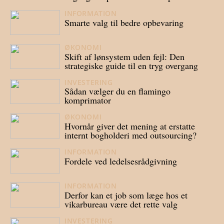
INFORMATION
07/05/2026
Smarte valg til bedre opbevaring
ØKONOMI
29/04/2026
Skift af lønsystem uden fejl: Den
strategiske guide til en tryg overgang
INVESTERING
23/04/2026
Sådan vælger du en flamingo
komprimator
ØKONOMI
21/04/2026
Hvornår giver det mening at erstatte
internt bogholderi med outsourcing?
INFORMATION
16/04/2026
Fordele ved ledelsesrådgivning
INFORMATION
23/03/2026
Derfor kan et job som læge hos et
vikarbureau være det rette valg
INVESTERING
20/03/2026