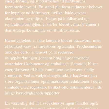
energiforbrug og supportbehov til hardwarens
forventede levetid. En stabil platform reducerer behovet
for hyppige udskiftninger, hvilket både gavner
økonomien og miljøet. Fokus på holdbarhed og
reparationsvenlighed er derfor blevet centrale emner i
den strategiske samtale om it infrastruktur.
Bæredygtighed er ikke længere blot et buzzword, men
et konkret krav fra investorer og kunder. Producenterne
arbejder derfor intensivt på at reducere
miljøpåvirkningen gennem brug af genanvendte
materialer i kabinetter og emballage. Samtidig bliver
energikravene til både computere og servere stadig
strengere. Ved at vælge energieffektiv hardware kan
store organisationer opnå mærkbare reduktioner i deres
samlede CO2 regnskab, hvilket ofte dokumenteres i de
årlige bæredygtighedsrapporter.
En væsentlig del af livscyklusstyringen handler også
om, hvad der sker med udstyret, når det skal udfases.