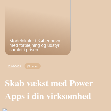
Mødelokaler i København
med forplejning og udstyr
samlet i prisen
22/03/2025
Økonomi
Skab vækst med Power
Apps i din virksomhed