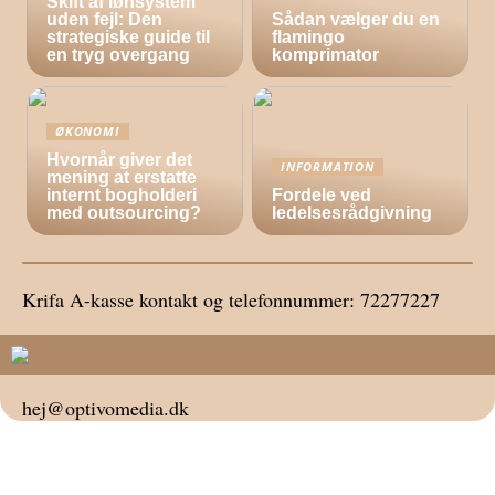
Skift af lønsystem
uden fejl: Den
Sådan vælger du en
strategiske guide til
flamingo
en tryg overgang
komprimator
ØKONOMI
Hvornår giver det
INFORMATION
mening at erstatte
internt bogholderi
Fordele ved
med outsourcing?
ledelsesrådgivning
Krifa A-kasse kontakt og telefonnummer: 72277227
hej@optivomedia.dk