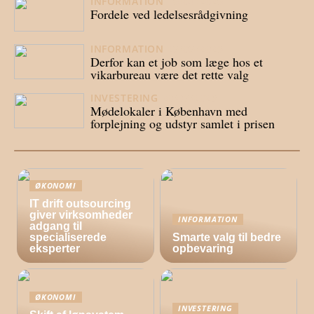
INFORMATION
16/04/2026
Fordele ved ledelsesrådgivning
INFORMATION
23/03/2026
Derfor kan et job som læge hos et
vikarbureau være det rette valg
INVESTERING
20/03/2026
Mødelokaler i København med
forplejning og udstyr samlet i prisen
ØKONOMI
IT drift outsourcing
giver virksomheder
INFORMATION
adgang til
specialiserede
Smarte valg til bedre
eksperter
opbevaring
ØKONOMI
INVESTERING