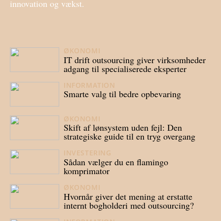
innovation og vækst.
ØKONOMI
04/07/2026
IT drift outsourcing giver virksomheder
adgang til specialiserede eksperter
INFORMATION
07/05/2026
Smarte valg til bedre opbevaring
ØKONOMI
29/04/2026
Skift af lønsystem uden fejl: Den
strategiske guide til en tryg overgang
INVESTERING
23/04/2026
Sådan vælger du en flamingo
komprimator
ØKONOMI
21/04/2026
Hvornår giver det mening at erstatte
internt bogholderi med outsourcing?